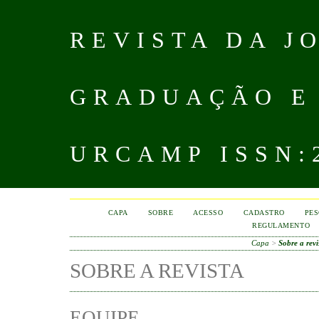
REVISTA DA J
GRADUAÇÃO E
URCAMP ISSN:2
CAPA
SOBRE
ACESSO
CADASTRO
PES
REGULAMENTO
Capa
>
Sobre a revi
SOBRE A REVISTA
EQUIPE