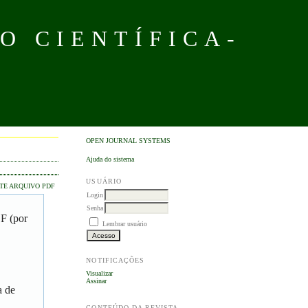
O CIENTÍFICA-
OPEN JOURNAL SYSTEMS
Ajuda do sistema
USUÁRIO
TE ARQUIVO PDF
Login
Senha
DF (por
Lembrar usuário
NOTIFICAÇÕES
Visualizar
Assinar
a de
CONTEÚDO DA REVISTA