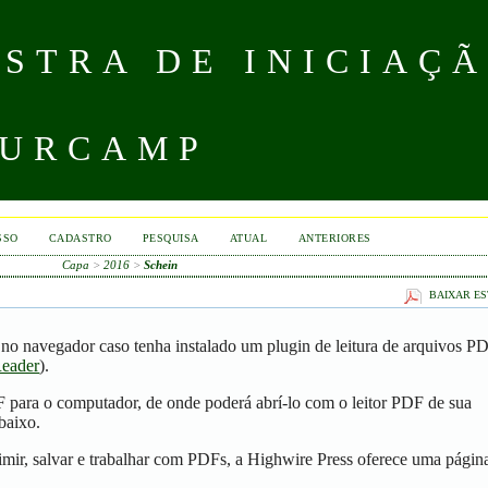
STRA DE INICIAÇÃ
 URCAMP
SSO
CADASTRO
PESQUISA
ATUAL
ANTERIORES
Capa
>
2016
>
Schein
BAIXAR ES
no navegador caso tenha instalado um plugin de leitura de arquivos P
eader
).
F para o computador, de onde poderá abrí-lo com o leitor PDF de sua
baixo.
mir, salvar e trabalhar com PDFs, a Highwire Press oferece uma págin