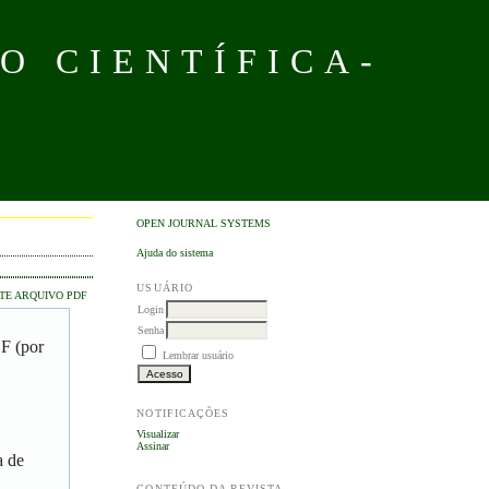
O CIENTÍFICA-
OPEN JOURNAL SYSTEMS
Ajuda do sistema
USUÁRIO
TE ARQUIVO PDF
Login
Senha
DF (por
Lembrar usuário
NOTIFICAÇÕES
Visualizar
Assinar
a de
CONTEÚDO DA REVISTA