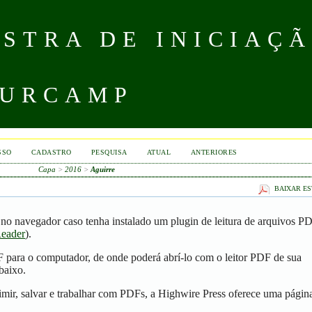
STRA DE INICIAÇÃ
 URCAMP
SSO
CADASTRO
PESQUISA
ATUAL
ANTERIORES
Capa
>
2016
>
Aguirre
BAIXAR ES
no navegador caso tenha instalado um plugin de leitura de arquivos P
eader
).
F para o computador, de onde poderá abrí-lo com o leitor PDF de sua
baixo.
mir, salvar e trabalhar com PDFs, a Highwire Press oferece uma págin