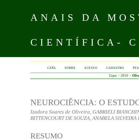
ANAIS DA MOS
CIENTÍFICA- 
CAPA
SOBRE
ACESSO
CADASTRO
PES
Capa
>
2016
>
Oliv
NEUROCIÊNCIA: O ESTUD
Izadora Soares de Oliveira, GABRIELI BIANC
BITTENCOURT DE SOUZA, ANABELA SILVEIRA 
RESUMO