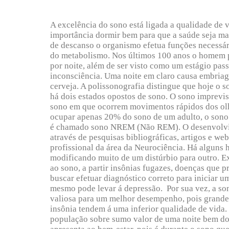
A excelência do sono está ligada a qualidade de 
importância dormir bem para que a saúde seja man
de descanso o organismo efetua funções necessá
do metabolismo. Nos últimos 100 anos o homem 
por noite, além de ser visto como um estágio passi
inconsciência. Uma noite em claro causa embria
cerveja. A polissonografia distingue que hoje o 
há dois estados opostos de sono. O sono imprevisí
sono em que ocorrem movimentos rápidos dos ol
ocupar apenas 20% do sono de um adulto, o sono
é chamado sono NREM (Não REM). O desenvolvim
através de pesquisas bibliográficas, artigos e we
profissional da área da Neurociência. Há alguns 
modificando muito de um distúrbio para outro. Ex
ao sono, a partir insônias fugazes, doenças que 
buscar efetuar diagnóstico correto para iniciar u
mesmo pode levar á depressão. Por sua vez, a so
valiosa para um melhor desempenho, pois grande
insônia tendem á uma inferior qualidade de vida. 
população sobre sumo valor de uma noite bem do