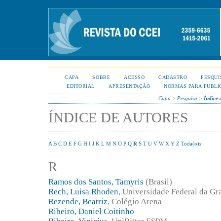
CAPA
SOBRE
ACESSO
CADASTRO
PESQUI
EDITORIAL
APRESENTAÇÃO
NORMAS PARA PUBLI
Capa
>
Pesquisa
>
Índice 
ÍNDICE DE AUTORES
A
B
C
D
E
F
G
H
I
J
K
L
M
N
O
P
Q
R
S
T
U
V
W
X
Y
Z
Toda(o)s
R
Ramos dos Santos, Tamyris
(Brasil)
Rech, Luisa Rhoden
, Universidade Federal da G
Rezende, Beatriz
, Colégio Arena
Ribeiro, Daniel Coitinho