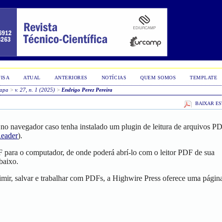
ISA
ATUAL
ANTERIORES
NOTÍCIAS
QUEM SOMOS
TEMPLATE
apa
>
v. 27, n. 1 (2025)
>
Endrigo Perez Pereira
BAIXAR ES
no navegador caso tenha instalado um plugin de leitura de arquivos P
eader
).
F para o computador, de onde poderá abrí-lo com o leitor PDF de sua
baixo.
mir, salvar e trabalhar com PDFs, a Highwire Press oferece uma págin