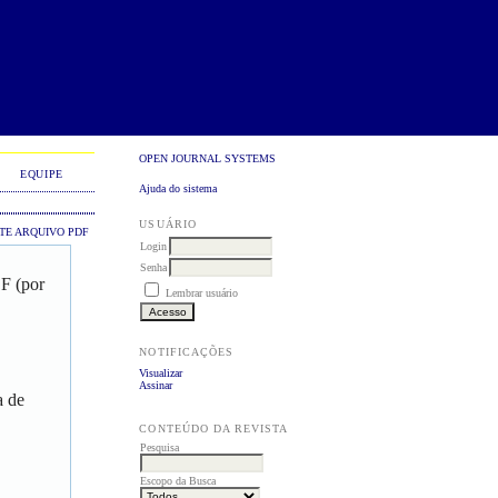
OPEN JOURNAL SYSTEMS
EQUIPE
Ajuda do sistema
USUÁRIO
TE ARQUIVO PDF
Login
Senha
DF (por
Lembrar usuário
NOTIFICAÇÕES
Visualizar
Assinar
a de
CONTEÚDO DA REVISTA
Pesquisa
Escopo da Busca