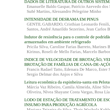
DADOS DE LITERATURA DE OUTROS SISTEM
Emanuelle Baldo Gaspar, Patrício Azevedo dos 
Suñé Martins, Alessandro Pelegrine Minho
INTENSIDADE DE DESRAMA EM PINUS
GENTIL GABARDO, Cristhian Leonardo Fenili, K
Santos, André Amarildo Sezerino, Jean Carlos B
Indutor de resistência para o controle de podrid
armazenados em ambiente refrigerado
Pricila Silva, Caroline Farias Barreto, Marines
Kirinus, Roseli de Mello Farias, Marcelo Barb
INDICE DE VELOCIDADE DE BROTAÇÃO, VE
BROTAÇÃO DE FAMÍLIAS DE CANA-DE-AÇÚ
Francis Radael Tatto, Edenara De Marco, Ester
Sergio Delmar dos Anjos e Silva
Leitura econômica da espinheira-santa em Pelota
Márcia Vaz Ribeiro, Camila Almeida, Aline Silv
Oliveira, Nívea Shayane Costa Vargas, Rosa Lía
LODO DE ESTAÇÃO DE TRATAMENTO DE E
INSUMO PARA PRODUÇÃO AGRÍCOLA
Mariana Teixeira da Silva, Thais Wacholz Kohl