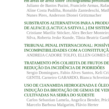
em áreas de arroz sobre Trichogramma pretiosum
Juliano de Bastos Pazini, Franciele Armas, Rafa
Aline Costa Padilha, Ronaldo Zantedeschi, Mat
Nunes Pires, Anderson Dionei Grützmacher
SUBSTRATOS ALTERNATIVOS PARA A PROD
DE ALFACE (LACTUCA SATIVA L.) EM SIST
Cristiane Mariliz Stöcker, Alex Becker Monteir
Silva, Roberta Jeske Kunde, Tânia Beatriz Gam
TRIBUNAL PENAL INTERNACIONAL: POSSÍV
INCOMPATIBILIDADES COM A CONSTITUIÇÃ
ANDREIA CADORE TOLFO, ELLEN GOMES D
TRATAMENTO PÓS COLHEITA DE FRUTOS D
REDUÇÃO DA INCIDÊNCIA DE PODRIDÕES
Sergio Domingues, Fabio Alves Santos, Keli Cri
GENTIL Carneiro GABARDO, Bianca Schveitze
USO DE CIANAMIDA HIDROGENADA E ÓLEO
INDUÇÃO DA BROTAÇÃO DE GEMAS DE VID
CULTIVADAS NA SERRA DO SUDESTE
Carlos Sebastian Lamela, Angelica Bender, Prici
Marcelo Barbosa Malgarim, Flávio Herter