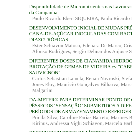
Disponibilidade de Micronutrientes nas Lavouras
da Campanha
Paulo Ricardo Ebert SIQUEIRA, Paulo Ricardo 
DESENVOLVIMENTO INICIAL DE MUDAS PR
CANA-DE-AÇÚCAR INOCULADAS COM BACT
DIAZOTRÓFICAS
Ester Schiavon Matoso, Edenara De Marco, Cris
Afonso Rodrigues, Sergio Delmar dos Anjos e S
DIFERENTES DOSES DE CIANAMIDA HIDRO
BROTAÇÃO DE GEMAS DE VIDEIRA cv "CAB
SAUVIGNON"
Carlos Sebastian Lamela, Renan Navroski, Stef
Jones Eloy, Mauricio Gonçalves Bilharva, Mar
Malgarim
DA-METER® PARA DETERMINAR PONTO DE 
PÊSSEGOS ‘SENSAÇÃO’ SUBMETIDOS A DIF
PERÍODOS DE ARMAZENAMENTO REFRIGE
Pricila Silva, Caroline Farias Barreto, Marines
Kirinus, Andressa Vighi Schiavon, Marcelo Ba