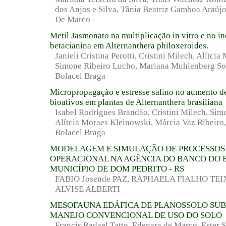
dos Anjos e Silva, Tânia Beatriz Gamboa Araújo
De Marco
Metil Jasmonato na multiplicação in vitro e no i
betacianina em Alternanthera philoxeroides.
Janieli Cristina Perotti, Cristini Milech, Alítci
Simone Ribeiro Lucho, Mariana Muhlenberg Soa
Bolacel Braga
Micropropagação e estresse salino no aumento 
bioativos em plantas de Alternanthera brasiliana
Isabel Rodrigues Brandão, Cristini Milech, Sim
Alítcia Moraes Kleinowski, Márcia Vaz Ribeiro,
Bolacel Braga
MODELAGEM E SIMULAÇÃO DE PROCESSOS
OPERACIONAL NA AGÊNCIA DO BANCO DO 
MUNICÍPIO DE DOM PEDRITO - RS
FABIO Josende PAZ, RAPHAELA FIALHO TEI
ALVISE ALBERTI
MESOFAUNA EDÁFICA DE PLANOSSOLO SU
MANEJO CONVENCIONAL DE USO DO SOLO
Francis Radael Tatto, Edenara de Marco, Ester