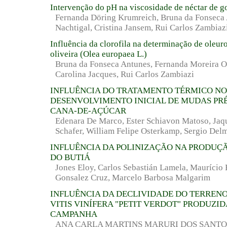
Intervenção do pH na viscosidade de néctar de g
Fernanda Döring Krumreich, Bruna da Fonseca A
Nachtigal, Cristina Jansem, Rui Carlos Zambiaz
Influência da clorofila na determinação de oleur
oliveira (Olea europaea L.)
Bruna da Fonseca Antunes, Fernanda Moreira Ol
Carolina Jacques, Rui Carlos Zambiazi
INFLUÊNCIA DO TRATAMENTO TÉRMICO NO
DESENVOLVIMENTO INICIAL DE MUDAS PR
CANA-DE-AÇÚCAR
Edenara De Marco, Ester Schiavon Matoso, Jaq
Schafer, William Felipe Osterkamp, Sergio Delm
INFLUÊNCIA DA POLINIZAÇÃO NA PRODUÇ
DO BUTIÁ
Jones Eloy, Carlos Sebastián Lamela, Maurício B
Gonsalez Cruz, Marcelo Barbosa Malgarim
INFLUÊNCIA DA DECLIVIDADE DO TERRENO
VITIS VINÍFERA "PETIT VERDOT" PRODUZI
CAMPANHA
ANA CARLA MARTINS MARURI DOS SANTO