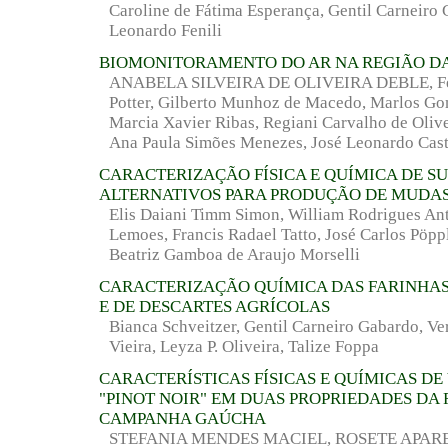
Caroline de Fátima Esperança, Gentil Carneiro 
Leonardo Fenili
BIOMONITORAMENTO DO AR NA REGIÃO DA
ANABELA SILVEIRA DE OLIVEIRA DEBLE, Fe
Potter, Gilberto Munhoz de Macedo, Marlos Go
Marcia Xavier Ribas, Regiani Carvalho de Oliv
Ana Paula Simões Menezes, José Leonardo Cast
CARACTERIZAÇÃO FÍSICA E QUÍMICA DE S
ALTERNATIVOS PARA PRODUÇÃO DE MUDA
Elis Daiani Timm Simon, William Rodrigues Ant
Lemoes, Francis Radael Tatto, José Carlos Pöpp
Beatriz Gamboa de Araujo Morselli
CARACTERIZAÇÃO QUÍMICA DAS FARINHAS
E DE DESCARTES AGRÍCOLAS
Bianca Schveitzer, Gentil Carneiro Gabardo, Ve
Vieira, Leyza P. Oliveira, Talize Foppa
CARACTERÍSTICAS FÍSICAS E QUÍMICAS DE 
"PINOT NOIR" EM DUAS PROPRIEDADES DA
CAMPANHA GAÚCHA
STEFANIA MENDES MACIEL, ROSETE APAR