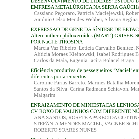
DESENVOLVIMENTO DE LÍDERES: ESTUDO 
EMPRESA METALÚRGICA NA SERRA GAÚCH
Cassiano Pegoraro, Patrícia Maciejewski, Robe
Antônio Celso Mendes Webber, Silvana Regin
EXPRESSÃO DE GENE DA SÍNTESE DE BETA
Alternanthera philoxeroides (MART.) GRISEB
POR NaCl E TIROSINA
Marcia Vaz Ribeiro, Letícia Carvalho Benitez, N
Alíticia Moraes Kleinowski, Isabel Rodrigues 
Carlos da Maia, Eugenia Jacira Bolacel Braga
Eficiência produtiva de pessegueiros ‘Maciel’ e
diferentes porta-enxertos
Caroline Farias Barreto, Marines Batalha Moreno
Santos da Silva, Carina Radmann Schiavon, Ma
Malgarim
ENRAIZAMENTO DE MINIESTACAS LENHOSA
CV ROXO DE VALINHOS COM DIFERENTE N
ANA SANTOS, ROSETE APARECIDA GOTTIN
STEFÂNIA MENDES MACIEL, VAGNER SCHU
ROBERTO SOARES NUNES