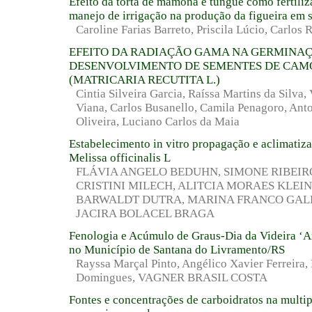
Efeito da torta de mamona e tungue como fertiliz
manejo de irrigação na produção da figueira em 
Caroline Farias Barreto, Priscila Lúcio, Carlos
EFEITO DA RADIAÇÃO GAMA NA GERMINAÇ
DESENVOLVIMENTO DE SEMENTES DE CAM
(MATRICARIA RECUTITA L.)
Cintia Silveira Garcia, Raíssa Martins da Silva,
Viana, Carlos Busanello, Camila Penagoro, Ant
Oliveira, Luciano Carlos da Maia
Estabelecimento in vitro propagação e aclimatiz
Melissa officinalis L
FLÁVIA ANGELO BEDUHN, SIMONE RIBEIR
CRISTINI MILECH, ALITCIA MORAES KLEI
BARWALDT DUTRA, MARINA FRANCO GALL
JACIRA BOLACEL BRAGA
Fenologia e Acúmulo de Graus-Dia da Videira ‘A
no Município de Santana do Livramento/RS
Rayssa Marçal Pinto, Angélico Xavier Ferreira, 
Domingues, VAGNER BRASIL COSTA
Fontes e concentrações de carboidratos na multip