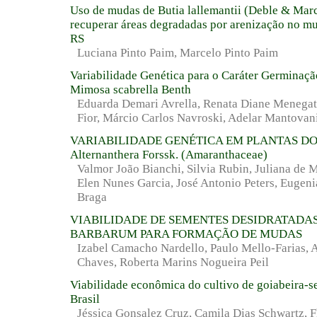
Uso de mudas de Butia lallemantii (Deble & Marc
recuperar áreas degradadas por arenização no mu
RS
Luciana Pinto Paim, Marcelo Pinto Paim
Variabilidade Genética para o Caráter Germinaç
Mimosa scabrella Benth
Eduarda Demari Avrella, Renata Diane Menegatt
Fior, Márcio Carlos Navroski, Adelar Mantovan
VARIABILIDADE GENÉTICA EM PLANTAS D
Alternanthera Forssk. (Amaranthaceae)
Valmor João Bianchi, Silvia Rubin, Juliana de 
Elen Nunes Garcia, José Antonio Peters, Eugeni
Braga
VIABILIDADE DE SEMENTES DESIDRATADA
BARBARUM PARA FORMAÇÃO DE MUDAS
Izabel Camacho Nardello, Paulo Mello-Farias, 
Chaves, Roberta Marins Nogueira Peil
Viabilidade econômica do cultivo de goiabeira-se
Brasil
Jéssica Gonsalez Cruz, Camila Dias Schwartz, F