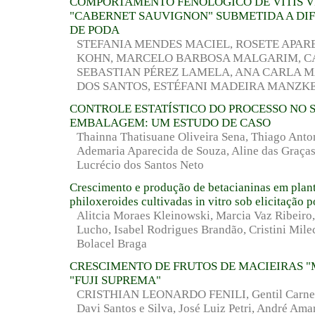
COMPORTAMENTO FENOLÓGICO DE VITIS VI
"CABERNET SAUVIGNON" SUBMETIDA A DI
DE PODA
STEFANIA MENDES MACIEL, ROSETE APAR
KOHN, MARCELO BARBOSA MALGARIM, C
SEBASTIAN PÉREZ LAMELA, ANA CARLA 
DOS SANTOS, ESTÉFANI MADEIRA MANZK
CONTROLE ESTATÍSTICO DO PROCESSO NO 
EMBALAGEM: UM ESTUDO DE CASO
Thainna Thatisuane Oliveira Sena, Thiago Anto
Ademaria Aparecida de Souza, Aline das Graças
Lucrécio dos Santos Neto
Crescimento e produção de betacianinas em plant
philoxeroides cultivadas in vitro sob elicitação p
Alitcia Moraes Kleinowski, Marcia Vaz Ribeiro
Lucho, Isabel Rodrigues Brandão, Cristini Mile
Bolacel Braga
CRESCIMENTO DE FRUTOS DE MACIEIRAS "
"FUJI SUPREMA"
CRISTHIAN LEONARDO FENILI, Gentil Carneir
Davi Santos e Silva, José Luiz Petri, André Ama