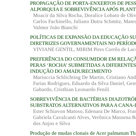
PROPAGAÇÃO DE PORTA-ENXERTOS DE PES
ALPORQUIA E SOBREVIVÊNCIA APÓS PLAN
Moacir da Silva Rocha, Doralice Lobato de Olive
Carlos Fachinello, Juliano Dutra Schmitz, Mateu
Valmor João Bianchi
POLÍTICAS DE EXPANSÃO DA EDUCAÇÃO SU
DIRETRIZES GOVERNAMENTAIS NO PERÍODO
VIVIANE GENTIL, MIRIM Pires Corrêa de Lac
PREFERÊNCIA DO CONSUMIDOR EM RELAÇÃ
PERAS ‘ROCHA’ SUBMETIDAS A DIFERENTE
INDUÇÃO DO AMADURECIMENTO
Mariuccia Schlichting De Martin, Cristiano Andr
Farias Rodrigues, Eduardo da Silva Daniel, Gent
Gabardo, Cristhian Leonardo Fenili
SOBREVIVÊNCIA DE BACTÉRIAS DIAZOTRÓ
SUBSTRATOS ALTERNATIVOS PARA A CANA
Ester Schiavon Matoso, Edenara De Marco, Fran
Gabriela Cavalcanti Alves, Verônica Massena R
dos Anjos e Silva
Produção de mudas clonais de Acer palmatum Th