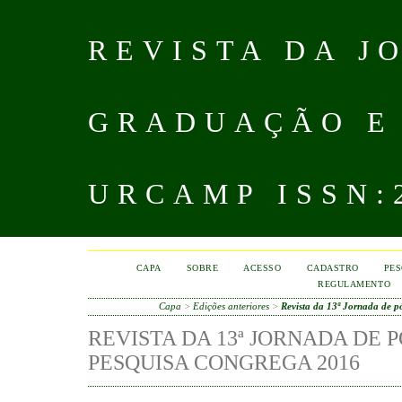
REVISTA DA J
GRADUAÇÃO E
URCAMP ISSN:2
CAPA
SOBRE
ACESSO
CADASTRO
PES
REGULAMENTO
Capa
>
Edições anteriores
>
Revista da 13ª Jornada de 
REVISTA DA 13ª JORNADA DE
PESQUISA CONGREGA 2016