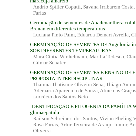
maracuja amarelo
Andrio Spiller Copatti, Savana Irribarem Costa,
Farias
Germinação de sementes de Anadenanthera colub
Brenan em diferentes temperaturas
Luciana Pinto Paim, Eduarda Demari Avrella, Cl
GERMINAÇÃO DE SEMENTES DE Angelonia inte
SOB DIFERENTES TEMPERATURAS
Mara Cíntia Winhelmann, Marília Tedesco, Clau
Gilmar Schafer
GERMINAÇÃO DE SEMENTES E ENSINO DE E
PROPOSTA INTERDISCIPLINAR
Thainna Thatisune Oliveira Sena, Thiago Anton
Ademária Aparecida de Souza, Aline das Graças
Lucrécio dos Santos Neto
IDENTIFICAÇÃO E FILOGENIA DA FAMÍLIA 
glumaepatula
Railson Schreinert dos Santos, Vivian Ebeling V
Rosa Farias, Artur Teixeira de Araujo Junior, A
Oliveira