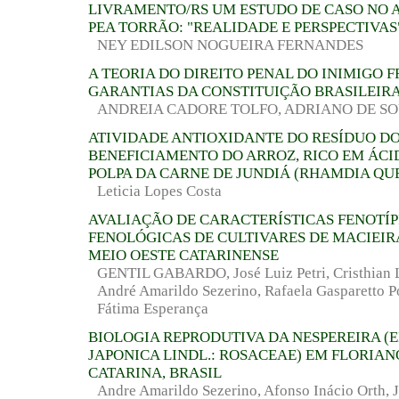
LIVRAMENTO/RS UM ESTUDO DE CASO NO
PEA TORRÃO: "REALIDADE E PERSPECTIVAS
NEY EDILSON NOGUEIRA FERNANDES
A TEORIA DO DIREITO PENAL DO INIMIGO F
GARANTIAS DA CONSTITUIÇÃO BRASILEIR
ANDREIA CADORE TOLFO, ADRIANO DE S
ATIVIDADE ANTIOXIDANTE DO RESÍDUO D
BENEFICIAMENTO DO ARROZ, RICO EM ÁCID
POLPA DA CARNE DE JUNDIÁ (RHAMDIA QU
Leticia Lopes Costa
AVALIAÇÃO DE CARACTERÍSTICAS FENOTÍP
FENOLÓGICAS DE CULTIVARES DE MACIEIR
MEIO OESTE CATARINENSE
GENTIL GABARDO, José Luiz Petri, Cristhian L
André Amarildo Sezerino, Rafaela Gasparetto Po
Fátima Esperança
BIOLOGIA REPRODUTIVA DA NESPEREIRA (
JAPONICA LINDL.: ROSACEAE) EM FLORIAN
CATARINA, BRASIL
Andre Amarildo Sezerino, Afonso Inácio Orth, J