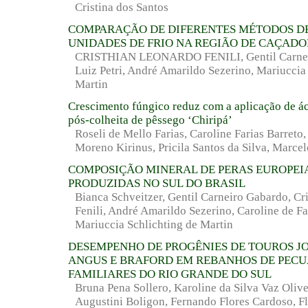
Cristina dos Santos
COMPARAÇÃO DE DIFERENTES MÉTODOS D
UNIDADES DE FRIO NA REGIÃO DE CAÇADOR
CRISTHIAN LEONARDO FENILI, Gentil Carneir
Luiz Petri, André Amarildo Sezerino, Mariuccia
Martin
Crescimento fúngico reduz com a aplicação de áci
pós-colheita de pêssego ‘Chiripá’
Roseli de Mello Farias, Caroline Farias Barreto
Moreno Kirinus, Pricila Santos da Silva, Marc
COMPOSIÇÃO MINERAL DE PERAS EUROPEIA
PRODUZIDAS NO SUL DO BRASIL
Bianca Schveitzer, Gentil Carneiro Gabardo, Cr
Fenili, André Amarildo Sezerino, Caroline de F
Mariuccia Schlichting de Martin
DESEMPENHO DE PROGÊNIES DE TOUROS J
ANGUS E BRAFORD EM REBANHOS DE PECU
FAMILIARES DO RIO GRANDE DO SUL
Bruna Pena Sollero, Karoline da Silva Vaz Olive
Augustini Boligon, Fernando Flores Cardoso, F