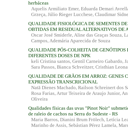
herbáceas
Aquelis Armiliato Emer, Eduarda Demari Avrella
Grzeça, Júlio Rieger Lucchese, Claudimar Sidne
QUALIDADE FISIOLÓGICA DE SEMENTES DE
OBTIDAS EM RESIDUAL ALTERNATIVOS DE
Oscar José Smiderle, Aline das Graças Souza, L
Campos, Ademária Aparecida de Souza
QUALIDADE PÓS-COLHEITA DE GENÓTIPOS 
DIFERENTES DOSES DE NPK
keli Cristina santos, Gentil Carneiro Gabardo,
Sara Passos, Bianca Schveitzer, Cristhian Leona
QUALIDADE DE GRÃOS EM ARROZ: GENES 
EXPRESSÃO TRANSCRICIONAL
Natã Dienes Machado, Railson Schreinert dos S
Rosa Farias, Artur Teixeira de Araujo Junior, A
Oliveira
Qualidades físicas das uvas "Pinot Noir" submeti
de raleio de cachos na Serra do Sudeste - RS
Maria Barros, Dianini Brum Frölech, Letícia Le
Marinho de Assis, Sebástian Pérez Lamela, Mar