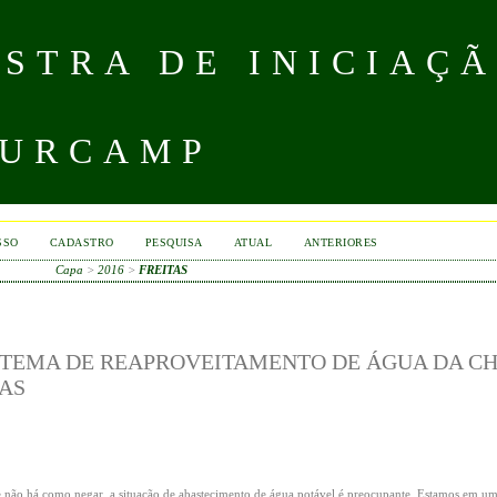
STRA DE INICIAÇÃ
 URCAMP
SSO
CADASTRO
PESQUISA
ATUAL
ANTERIORES
Capa
>
2016
>
FREITAS
STEMA DE REAPROVEITAMENTO DE ÁGUA DA C
SAS
 e não há como negar, a situação de abastecimento de água potável é preocupante. Estamos em u