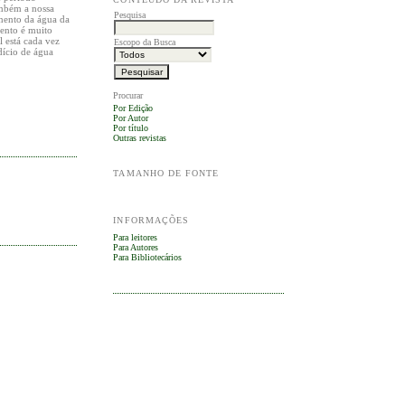
ambém a nossa
Pesquisa
amento da água da
mento é muito
l está cada vez
Escopo da Busca
dício de água
Procurar
Por Edição
Por Autor
Por título
Outras revistas
TAMANHO DE FONTE
INFORMAÇÕES
Para leitores
Para Autores
Para Bibliotecários