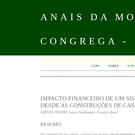
ANAIS DA MO
CONGREGA -
CAPA
SOBRE
ACE
IMPACTO FINANCEIRO DE UM SI
DESDE AS CONSTRUÇÕES DE CA
LARISSA FREITAS, Laura Segabinazzi, Evandro Rosso
RESUMO
Ao contrário do que parece, a água é um recurso natural esgotável