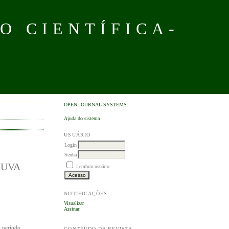
O CIENTÍFICA-
OPEN JOURNAL SYSTEMS
Ajuda do sistema
USUÁRIO
Login
Senha
HUVA
Lembrar usuário
NOTIFICAÇÕES
Visualizar
Assinar
m período
CONTEÚDO DA REVISTA