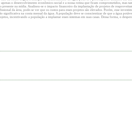
o é apenas o desenvolvimento econômico-social e a nossa rotina que ficam comprometidos, mas t
is presente na mídia. Analisou-se o impacto financeiro da implantação de projetos de reaproveit
ssional da área, pode-se ver que os custos para esses projetos são elevados. Porém, esse investi
o significativa na conta mensal da água. A população deve se conscientizar de que a água potáve
ojetos, incentivando a população a implantar esses sistemas em suas casas. Dessa forma, o desper
.