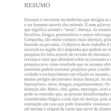
RESUMO
Zoonose é um termo da medicina que designa as d
o ser humano através dos animais. É uma palavra
que significa animal e “noso”, doença. As zoonose
bactérias, fungos, protozoários e outros microrg
Campanha, são muito comuns essas doenças, prin
baseada na pecuária. O objetivo deste trabalho é 
ocorrem na região da Campanha que podem ser tra
pesquisa foi feita através de revisão de literatura
revistas e sites que abordam sobre as zoonoses e 
pesquisa teve como resultado que os animais afe
zoonoses podem acarretar prejuízos para a saúde
cuidado e esclarecimento em relação ao assunto,
muitos perigos decorrentes destas doenças. As z
leptospirose, raiva, dengue, esquistossomose. Os
doenças são: Ratos, cães, gatos, morcegos, aves e
pode-se entender que, as pessoas desinformadas 
consideradas frágeis a este tipo de doença, poi
estimação em casa que pode transmitir zoonoses
até mesmo a origem da carne que serve de alimen