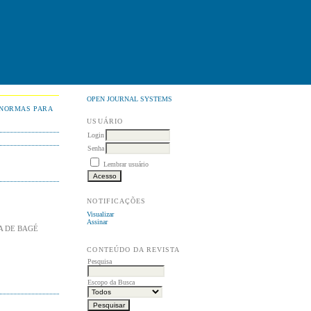
OPEN JOURNAL SYSTEMS
NORMAS PARA
USUÁRIO
Login
Senha
Lembrar usuário
NOTIFICAÇÕES
Visualizar
Assinar
A DE BAGÉ
CONTEÚDO DA REVISTA
Pesquisa
Escopo da Busca