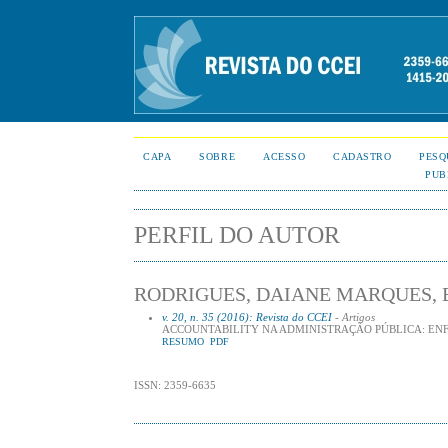
CAPA
SOBRE
ACESSO
CADASTRO
PESQ
PUB
PERFIL DO AUTOR
RODRIGUES, DAIANE MARQUES, 
v. 20, n. 35 (2016): Revista do CCEI
- Artigos
ACCOUNTABILITY NA ADMINISTRAÇÃO PÚBLICA: ENF
RESUMO
PDF
ISSN: 2359-6635