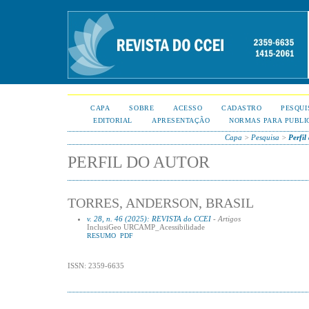
CAPA
SOBRE
ACESSO
CADASTRO
PESQUI
EDITORIAL
APRESENTAÇÃO
NORMAS PARA PUBLI
Capa
>
Pesquisa
>
Perfil
PERFIL DO AUTOR
TORRES, ANDERSON, BRASIL
v. 28, n. 46 (2025): REVISTA do CCEI
- Artigos
InclusiGeo URCAMP_Acessibilidade
RESUMO
PDF
ISSN: 2359-6635