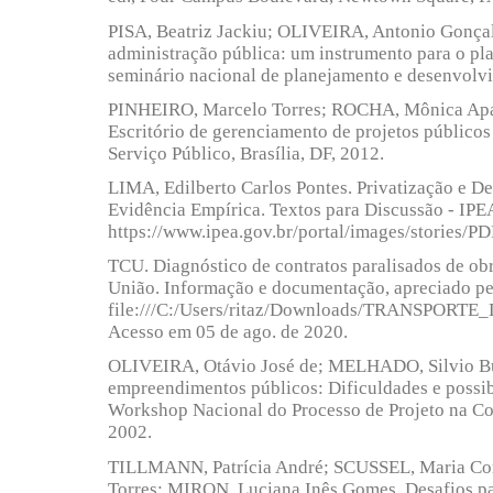
PISA, Beatriz Jackiu; OLIVEIRA, Antonio Gonçal
administração pública: um instrumento para o pl
seminário nacional de planejamento e desenvolvi
PINHEIRO, Marcelo Torres; ROCHA, Mônica Apare
Escritório de gerenciamento de projetos públicos 
Serviço Público, Brasília, DF, 2012.
LIMA, Edilberto Carlos Pontes. Privatização e 
Evidência Empírica. Textos para Discussão - IPEA
https://www.ipea.gov.br/portal/images/stories/P
TCU. Diagnóstico de contratos paralisados de obr
União. Informação e documentação, apreciado p
file:///C:/Users/ritaz/Downloads/TRANSPORTE
Acesso em 05 de ago. de 2020.
OLIVEIRA, Otávio José de; MELHADO, Silvio Bur
empreendimentos públicos: Dificuldades e possib
Workshop Nacional do Processo de Projeto na Con
2002.
TILLMANN, Patrícia André; SCUSSEL, Maria Co
Torres; MIRON, Luciana Inês Gomes. Desafios pa