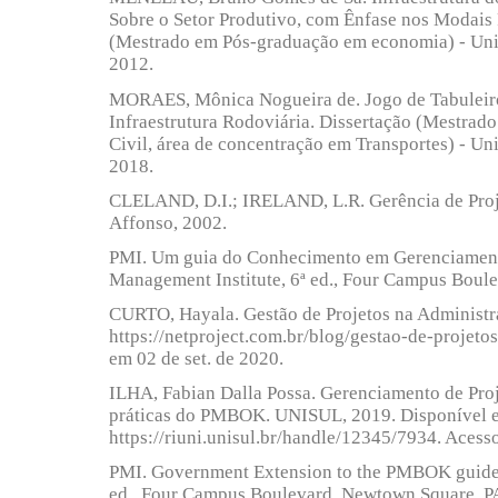
Sobre o Setor Produtivo, com Ênfase nos Modais 
(Mestrado em Pós-graduação em economia) - Uni
2012.
MORAES, Mônica Nogueira de. Jogo de Tabuleiro
Infraestrutura Rodoviária. Dissertação (Mestra
Civil, área de concentração em Transportes) - Uni
2018.
CLELAND, D.I.; IRELAND, L.R. Gerência de Proj
Affonso, 2002.
PMI. Um guia do Conhecimento em Gerenciament
Management Institute, 6ª ed., Four Campus Boul
CURTO, Hayala. Gestão de Projetos na Administr
https://netproject.com.br/blog/gestao-de-projeto
em 02 de set. de 2020.
ILHA, Fabian Dalla Possa. Gerenciamento de Proj
práticas do PMBOK. UNISUL, 2019. Disponível 
https://riuni.unisul.br/handle/12345/7934. Acesso
PMI. Government Extension to the PMBOK guide. 
ed., Four Campus Boulevard, Newtown Square, P